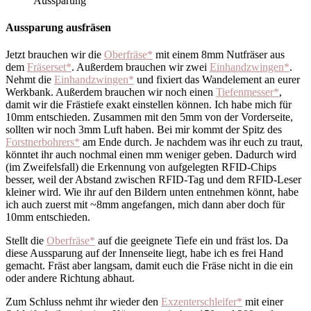
Aussparung ausfräsen
Jetzt brauchen wir die
Oberfräse*
mit einem 8mm Nutfräser aus
dem
Fräserset*
. Außerdem brauchen wir zwei
Einhandzwingen*
.
Nehmt die
Einhandzwingen*
und fixiert das Wandelement an eurer
Werkbank. Außerdem brauchen wir noch einen
Tiefenmesser*
,
damit wir die Frästiefe exakt einstellen können. Ich habe mich für
10mm entschieden. Zusammen mit den 5mm von der Vorderseite,
sollten wir noch 3mm Luft haben. Bei mir kommt der Spitz des
Forstnerbohrers*
am Ende durch. Je nachdem was ihr euch zu traut,
könntet ihr auch nochmal einen mm weniger geben. Dadurch wird
(im Zweifelsfall) die Erkennung von aufgelegten RFID-Chips
besser, weil der Abstand zwischen RFID-Tag und dem RFID-Leser
kleiner wird. Wie ihr auf den Bildern unten entnehmen könnt, habe
ich auch zuerst mit ~8mm angefangen, mich dann aber doch für
10mm entschieden.
Stellt die
Oberfräse*
auf die geeignete Tiefe ein und fräst los. Da
diese Aussparung auf der Innenseite liegt, habe ich es frei Hand
gemacht. Fräst aber langsam, damit euch die Fräse nicht in die ein
oder andere Richtung abhaut.
Zum Schluss nehmt ihr wieder den
Exzenterschleifer*
mit einer