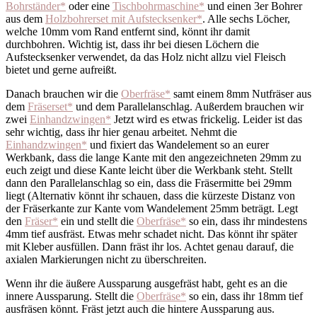
Bohrständer*
oder eine
Tischbohrmaschine*
und einen 3er Bohrer
aus dem
Holzbohrerset mit Aufstecksenker*
. Alle sechs Löcher,
welche 10mm vom Rand entfernt sind, könnt ihr damit
durchbohren. Wichtig ist, dass ihr bei diesen Löchern die
Aufstecksenker verwendet, da das Holz nicht allzu viel Fleisch
bietet und gerne aufreißt.
Danach brauchen wir die
Oberfräse*
samt einem 8mm Nutfräser aus
dem
Fräserset*
und dem Parallelanschlag. Außerdem brauchen wir
zwei
Einhandzwingen*
Jetzt wird es etwas frickelig. Leider ist das
sehr wichtig, dass ihr hier genau arbeitet. Nehmt die
Einhandzwingen*
und fixiert das Wandelement so an eurer
Werkbank, dass die lange Kante mit den angezeichneten 29mm zu
euch zeigt und diese Kante leicht über die Werkbank steht. Stellt
dann den Parallelanschlag so ein, dass die Fräsermitte bei 29mm
liegt (Alternativ könnt ihr schauen, dass die kürzeste Distanz von
der Fräserkante zur Kante vom Wandelement 25mm beträgt. Legt
den
Fräser*
ein und stellt die
Oberfräse*
so ein, dass ihr mindestens
4mm tief ausfräst. Etwas mehr schadet nicht. Das könnt ihr später
mit Kleber ausfüllen. Dann fräst ihr los. Achtet genau darauf, die
axialen Markierungen nicht zu überschreiten.
Wenn ihr die äußere Aussparung ausgefräst habt, geht es an die
innere Aussparung. Stellt die
Oberfräse*
so ein, dass ihr 18mm tief
ausfräsen könnt. Fräst jetzt auch die hintere Aussparung aus.