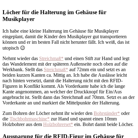
Löcher für die Halterung im Gehäuse für
Musikplayer
Ich habe eine kleine Halterung im Gehäuse für Musikplayer
eingeplant, damit die Kinder den Musikplayer gut transportieren
können und er im besten Fall nicht herunter fällt. Ich weiß, das ist
utopisch 😉
Nehmt wieder das
Streichmaß*
und einen Stift zur Hand und legt
das Wandelement mit der späteren Außenseite noch oben auf die
Werkbank. Stellt das
Streichmaß*
auf 72mm ein und setzt es an
beiden kurzen Kanten ca. Mittig an. Ich habe die Auslässe leicht
nach hinten versetzt, damit die Halterung nicht mit den RFID-
Figuren in Konflikt kommt. Als Vorderkante habe ich die lange
Kante angenommen, an welcher der Druckknopf für Ein/Aus
angebracht ist. Stellt dann das Streichmaß auf 70mm. Setzt es an der
Vorderkante an und markiert die Mittelpunkte der Halterung.
Zum Bohren der Löcher nehmt ihr wieder den
Bohrständer*
oder
die
Tischbohrmaschine*
zur Hand und spannt einen 10mm
Holzbohrer aus dem
Holzbohrerset*
ein. Bohrt damit beide Löcher.
Aussparung für die RFID-Figur im Gehäuse für