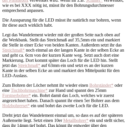
der Phoniebox
verwendet wird. Wenn ihr z.B.
Schalter*
verwendet,
wie es bei XXX nötig ist, müsst ihr den Bohrungsdurchmesser
entsprechend anpassen.
Die Aussparung für die LED müsst ihr natürlich nur bohren, wenn
ihr diese auch wirklich habt.
Legt das Wandelement wieder mit der großen Seite nach oben auf
die Werkbank. Stellt das Streichmaß auf 35,5mm ein und markiert
die Stelle in einer Ecke von beiden Kanten. Außerdem setzt ihr das
Streichmaß*
noch einmal an der langen Kante in der selben Ecke an
und geht ca. 6cm von der kurzen Kante weg. Setzt auch dort eine
Markierung. Dort kommt später das Loch für die LED hin. Stellt
jetzt das
Streichmaß*
auf 63mm ein und setzt es an der kurzen
Kante in der selben Ecke an und markiert den Mittelpunkt für den
LED-Auslass.
Zum Bohren der Löcher nehmt ihr wieder einen
Bohrständer*
oder
eine
Tischbohrmaschine*
zur Hand und spannt den 25mm
Forstnerbohrer*
ein. Bohrt damit das Loch, welches wir zuerst
angezeichnet haben. Danach spannt ihr einen 5er Bohrer aus dem
Holzbohrerset*
ein und bohrt das zweite Loch für die LED.
Dreht jetzt das Wandelement einmal um, so dass es auf der späteren
Außenseite liegt. Setzt einen 10er
Metallbohrer*
ein und stellt sicher,
dass ihr 14mm tief bohrt. Das könnt ihr entweder über den