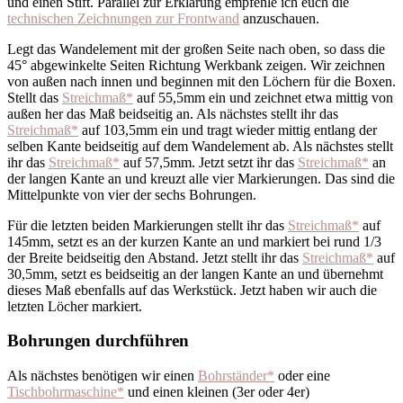
und einen Stift. Parallel zur Erklärung empfehle ich euch die
technischen Zeichnungen zur Frontwand
anzuschauen.
Legt das Wandelement mit der großen Seite nach oben, so dass die
45° abgewinkelte Seiten Richtung Werkbank zeigen. Wir zeichnen
von außen nach innen und beginnen mit den Löchern für die Boxen.
Stellt das
Streichmaß*
auf 55,5mm ein und zeichnet etwa mittig von
außen her das Maß beidseitig an. Als nächstes stellt ihr das
Streichmaß*
auf 103,5mm ein und tragt wieder mittig entlang der
selben Kante beidseitig auf dem Wandelement ab. Als nächstes stellt
ihr das
Streichmaß*
auf 57,5mm. Jetzt setzt ihr das
Streichmaß*
an
der langen Kante an und kreuzt alle vier Markierungen. Das sind die
Mittelpunkte von vier der sechs Bohrungen.
Für die letzten beiden Markierungen stellt ihr das
Streichmaß*
auf
145mm, setzt es an der kurzen Kante an und markiert bei rund 1/3
der Breite beidseitig den Abstand. Jetzt stellt ihr das
Streichmaß*
auf
30,5mm, setzt es beidseitig an der langen Kante an und übernehmt
dieses Maß ebenfalls auf das Werkstück. Jetzt haben wir auch die
letzten Löcher markiert.
Bohrungen durchführen
Als nächstes benötigen wir einen
Bohrständer*
oder eine
Tischbohrmaschine*
und einen kleinen (3er oder 4er)