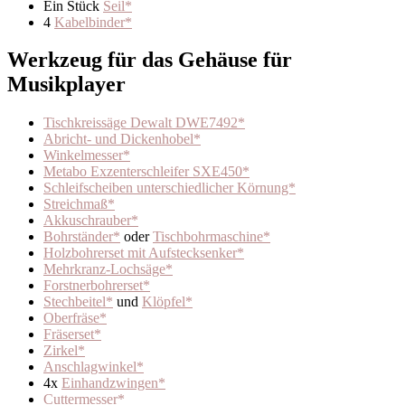
Ein Stück
Seil*
4
Kabelbinder*
Werkzeug für das Gehäuse für
Musikplayer
Tischkreissäge Dewalt DWE7492*
Abricht- und Dickenhobel*
Winkelmesser*
Metabo Exzenterschleifer SXE450*
Schleifscheiben unterschiedlicher Körnung*
Streichmaß*
Akkuschrauber*
Bohrständer*
oder
Tischbohrmaschine*
Holzbohrerset mit Aufstecksenker*
Mehrkranz-Lochsäge*
Forstnerbohrerset*
Stechbeitel*
und
Klöpfel*
Oberfräse*
Fräserset*
Zirkel*
Anschlagwinkel*
4x
Einhandzwingen*
Cuttermesser*