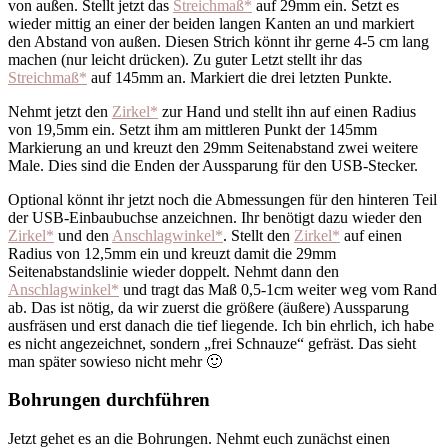
von außen. Stellt jetzt das
Streichmaß*
auf 29mm ein. Setzt es
wieder mittig an einer der beiden langen Kanten an und markiert
den Abstand von außen. Diesen Strich könnt ihr gerne 4-5 cm lang
machen (nur leicht drücken). Zu guter Letzt stellt ihr das
Streichmaß*
auf 145mm an. Markiert die drei letzten Punkte.
Nehmt jetzt den
Zirkel*
zur Hand und stellt ihn auf einen Radius
von 19,5mm ein. Setzt ihm am mittleren Punkt der 145mm
Markierung an und kreuzt den 29mm Seitenabstand zwei weitere
Male. Dies sind die Enden der Aussparung für den USB-Stecker.
Optional könnt ihr jetzt noch die Abmessungen für den hinteren Teil
der USB-Einbaubuchse anzeichnen. Ihr benötigt dazu wieder den
Zirkel*
und den
Anschlagwinkel*
. Stellt den
Zirkel*
auf einen
Radius von 12,5mm ein und kreuzt damit die 29mm
Seitenabstandslinie wieder doppelt. Nehmt dann den
Anschlagwinkel*
und tragt das Maß 0,5-1cm weiter weg vom Rand
ab. Das ist nötig, da wir zuerst die größere (äußere) Aussparung
ausfräsen und erst danach die tief liegende. Ich bin ehrlich, ich habe
es nicht angezeichnet, sondern „frei Schnauze“ gefräst. Das sieht
man später sowieso nicht mehr 🙂
Bohrungen durchführen
Jetzt gehet es an die Bohrungen. Nehmt euch zunächst einen