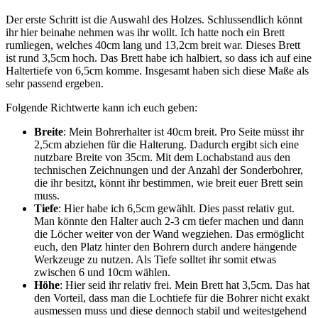
Der erste Schritt ist die Auswahl des Holzes. Schlussendlich könnt
ihr hier beinahe nehmen was ihr wollt. Ich hatte noch ein Brett
rumliegen, welches 40cm lang und 13,2cm breit war. Dieses Brett
ist rund 3,5cm hoch. Das Brett habe ich halbiert, so dass ich auf eine
Haltertiefe von 6,5cm komme. Insgesamt haben sich diese Maße als
sehr passend ergeben.
Folgende Richtwerte kann ich euch geben:
Breite
: Mein Bohrerhalter ist 40cm breit. Pro Seite müsst ihr
2,5cm abziehen für die Halterung. Dadurch ergibt sich eine
nutzbare Breite von 35cm. Mit dem Lochabstand aus den
technischen Zeichnungen und der Anzahl der Sonderbohrer,
die ihr besitzt, könnt ihr bestimmen, wie breit euer Brett sein
muss.
Tiefe
: Hier habe ich 6,5cm gewählt. Dies passt relativ gut.
Man könnte den Halter auch 2-3 cm tiefer machen und dann
die Löcher weiter von der Wand wegziehen. Das ermöglicht
euch, den Platz hinter den Bohrern durch andere hängende
Werkzeuge zu nutzen. Als Tiefe solltet ihr somit etwas
zwischen 6 und 10cm wählen.
Höhe
: Hier seid ihr relativ frei. Mein Brett hat 3,5cm. Das hat
den Vorteil, dass man die Lochtiefe für die Bohrer nicht exakt
ausmessen muss und diese dennoch stabil und weitestgehend