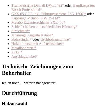
Tischkreissäge Dewalt DWE7492*
oder
Handkreissäge
Bosch Professional*
GKS 65 GCE inkl. Führungsschiene FSN 1600)*
oder
Kappsäge Metabo KGS 254 M*
Metabo Exzenterschleifer SXE450*
Schleifscheiben unterschiedlicher Körnung*
Streichmaß*
Japansäge Augusta Kataba*
Bohrständer*
oder
Tischbohrmaschine*
Holzbohrerset mit Aufstecksenker*
Metallbohrerset*
Zirkel*
Anschlagwinkel*
Technische Zeichnungen zum
Boherhalter
fehlen noch… werden nachgeliefert
Durchführung
Holzauswahl