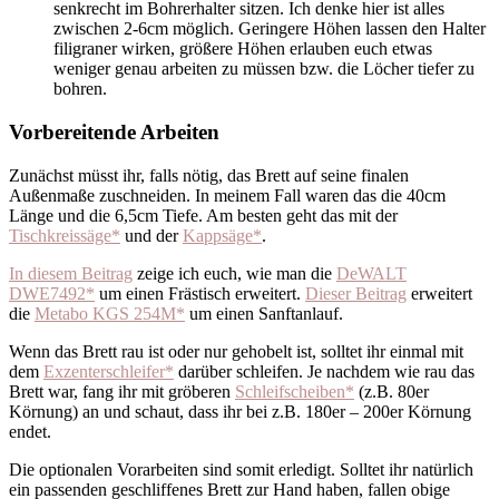
senkrecht im Bohrerhalter sitzen. Ich denke hier ist alles
zwischen 2-6cm möglich. Geringere Höhen lassen den Halter
filigraner wirken, größere Höhen erlauben euch etwas
weniger genau arbeiten zu müssen bzw. die Löcher tiefer zu
bohren.
Vorbereitende Arbeiten
Zunächst müsst ihr, falls nötig, das Brett auf seine finalen
Außenmaße zuschneiden. In meinem Fall waren das die 40cm
Länge und die 6,5cm Tiefe. Am besten geht das mit der
Tischkreissäge*
und der
Kappsäge*
.
In diesem Beitrag
zeige ich euch, wie man die
DeWALT
DWE7492*
um einen Frästisch erweitert.
Dieser Beitrag
erweitert
die
Metabo KGS 254M*
um einen Sanftanlauf.
Wenn das Brett rau ist oder nur gehobelt ist, solltet ihr einmal mit
dem
Exzenterschleifer*
darüber schleifen. Je nachdem wie rau das
Brett war, fang ihr mit gröberen
Schleifscheiben*
(z.B. 80er
Körnung) an und schaut, dass ihr bei z.B. 180er – 200er Körnung
endet.
Die optionalen Vorarbeiten sind somit erledigt. Solltet ihr natürlich
ein passenden geschliffenes Brett zur Hand haben, fallen obige