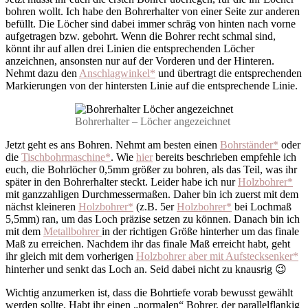
bohren wollt. Ich habe den Bohrerhalter von einer Seite zur anderen
befüllt. Die Löcher sind dabei immer schräg von hinten nach vorne
aufgetragen bzw. gebohrt. Wenn die Bohrer recht schmal sind,
könnt ihr auf allen drei Linien die entsprechenden Löcher
anzeichnen, ansonsten nur auf der Vorderen und der Hinteren.
Nehmt dazu den
Anschlagwinkel*
und übertragt die entsprechenden
Markierungen von der hintersten Linie auf die entsprechende Linie.
Bohrerhalter – Löcher angezeichnet
Jetzt geht es ans Bohren. Nehmt am besten einen
Bohrständer*
oder
die
Tischbohrmaschine*
. Wie
hier
bereits beschrieben empfehle ich
euch, die Bohrlöcher 0,5mm größer zu bohren, als das Teil, was ihr
später in den Bohrerhalter steckt. Leider habe ich nur
Holzbohrer*
mit ganzzahligen Durchmessermaßen. Daher bin ich zuerst mit dem
nächst kleineren
Holzbohrer*
(z.B. 5er
Holzbohrer*
bei Lochmaß
5,5mm) ran, um das Loch präzise setzen zu können. Danach bin ich
mit dem
Metallbohrer
in der richtigen Größe hinterher um das finale
Maß zu erreichen. Nachdem ihr das finale Maß erreicht habt, geht
ihr gleich mit dem vorherigen
Holzbohrer aber mit Aufstecksenker*
hinterher und senkt das Loch an. Seid dabei nicht zu knausrig 😉
Wichtig anzumerken ist, dass die Bohrtiefe vorab bewusst gewählt
werden sollte. Habt ihr einen „normalen“ Bohrer, der parallelflankig