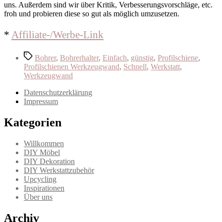
uns. Außerdem sind wir über Kritik, Verbesserungsvorschläge, etc.
froh und probieren diese so gut als möglich umzusetzen.
*
Affil
iate-/Werbe-Link
Schlagwörter
Bohrer
,
Bohrerhalter
,
Einfach
,
günstig
,
Profilschiene
,
Profilschienen Werkzeugwand
,
Schnell
,
Werkstatt
,
Werkzeugwand
Datenschutzerklärung
Impressum
Kategorien
Willkommen
DIY Möbel
DIY Dekoration
DIY Werkstattzubehör
Upcycling
Inspirationen
Über uns
Archiv