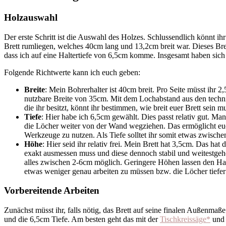
Holzauswahl
Der erste Schritt ist die Auswahl des Holzes. Schlussendlich könnt ih
Brett rumliegen, welches 40cm lang und 13,2cm breit war. Dieses Brett
dass ich auf eine Haltertiefe von 6,5cm komme. Insgesamt haben sich
Folgende Richtwerte kann ich euch geben:
Breite
: Mein Bohrerhalter ist 40cm breit. Pro Seite müsst ihr 2
nutzbare Breite von 35cm. Mit dem Lochabstand aus den techn
die ihr besitzt, könnt ihr bestimmen, wie breit euer Brett sein m
Tiefe
: Hier habe ich 6,5cm gewählt. Dies passt relativ gut. M
die Löcher weiter von der Wand wegziehen. Das ermöglicht eu
Werkzeuge zu nutzen. Als Tiefe solltet ihr somit etwas zwisch
Höhe
: Hier seid ihr relativ frei. Mein Brett hat 3,5cm. Das hat
exakt ausmessen muss und diese dennoch stabil und weitestgehen
alles zwischen 2-6cm möglich. Geringere Höhen lassen den Hal
etwas weniger genau arbeiten zu müssen bzw. die Löcher tiefer
Vorbereitende Arbeiten
Zunächst müsst ihr, falls nötig, das Brett auf seine finalen Außenm
und die 6,5cm Tiefe. Am besten geht das mit der
Tischkreissäge*
und