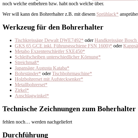
noch welche entbehren bzw. habt noch welche über.
Wer will kann den Bohrerhalter z.B. mit diesem
Sprühlack*
ansprühen
Werkzeug für den Bohrerhalter
Tischkreissäge Dewalt DWE7492*
oder
Handkreissäge Bosch 
GKS 65 GCE inkl. Führungsschiene FSN 1600)*
oder
Kappsä
Metabo Exzenterschleifer SXE450*
Schleifscheiben unterschiedlicher Körnung*
Streichmaß*
Japansäge Augusta Kataba*
Bohrständer*
oder
Tischbohrmaschine*
Holzbohrerset mit Aufstecksenker*
Metallbohrerset*
Zirkel*
Anschlagwinkel*
Technische Zeichnungen zum Boherhalter
fehlen noch… werden nachgeliefert
Durchführung