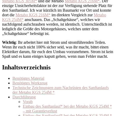
Metabo KGS 305M*
und die Metabo
Metabo KGS 216M*
. Der
einzige Unsicherheitsfaktor ist der zur Verfügung stehende Platz für
den Sanftanlauf. Ich war kürzlich im Baumarkt vor Ort und konnte
dort die
Metabo KGS 216M*
im direkten Vergleich zur
Metabo
KGS 254M*
anschauen. Das „Schaltgehäuse“, welches wir
nachfolgend aufschrauben werden, ist identisch. Unterschiedlich ist
lediglich die Größe des Motorgehäuses, welches unter dem
„Schaltgehäuse“ befestigt ist.
Wichtig
: Ihr arbeitet hier mit Strom und stromführenden Teilen.
Wenn ihr euch nicht 100% sicher seid, was ihr macht, bittet einen
Elektriker darum, für euch den Umbau vorzunehmen. Strom ist kein
Spaß und es kann einiges kaputt gehen, wenn man Fehler macht.
Inhaltsverzeichnis
Benötigtes Material
Benötigtes Werkzeug
Technische Zeichnungen zum Nachrüsten des Sanftanlaufs
der Metabo KGS 254M *
Durchführung
Vorab
Einbau des Sanftanlauf* bei der Metabo KGS 254M *
– mit Garantieverlust
Einbau des Sanftanlauf* bei der Metabo KGS 254M *