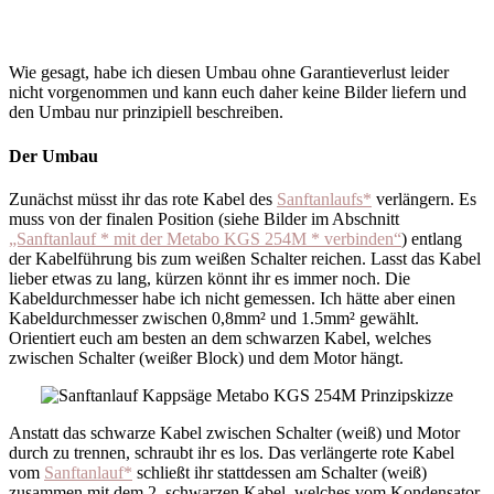
Wie gesagt, habe ich diesen Umbau ohne Garantieverlust leider
nicht vorgenommen und kann euch daher keine Bilder liefern und
den Umbau nur prinzipiell beschreiben.
Der Umbau
Zunächst müsst ihr das rote Kabel des
Sanftanlaufs*
verlängern. Es
muss von der finalen Position (siehe Bilder im Abschnitt
„Sanftanlauf * mit der Metabo KGS 254M * verbinden“
) entlang
der Kabelführung bis zum weißen Schalter reichen. Lasst das Kabel
lieber etwas zu lang, kürzen könnt ihr es immer noch. Die
Kabeldurchmesser habe ich nicht gemessen. Ich hätte aber einen
Kabeldurchmesser zwischen 0,8mm² und 1.5mm² gewählt.
Orientiert euch am besten an dem schwarzen Kabel, welches
zwischen Schalter (weißer Block) und dem Motor hängt.
Anstatt das schwarze Kabel zwischen Schalter (weiß) und Motor
durch zu trennen, schraubt ihr es los. Das verlängerte rote Kabel
vom
Sanftanlauf*
schließt ihr stattdessen am Schalter (weiß)
zusammen mit dem 2. schwarzen Kabel, welches vom Kondensator