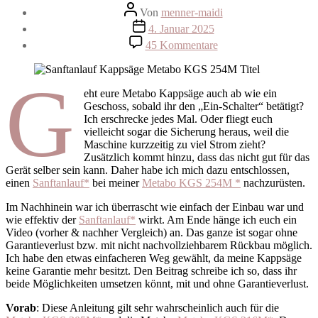
Beitragsautor
Von
menner-maidi
Beitragsdatum
4. Januar 2025
zu
45 Kommentare
Metabo
KGS
G
254M
Sanftanlauf
eht eure Metabo Kappsäge auch ab wie ein
nachrüsten
Geschoss, sobald ihr den „Ein-Schalter“ betätigt?
Ich erschrecke jedes Mal. Oder fliegt euch
vielleicht sogar die Sicherung heraus, weil die
Maschine kurzzeitig zu viel Strom zieht?
Zusätzlich kommt hinzu, dass das nicht gut für das
Gerät selber sein kann. Daher habe ich mich dazu entschlossen,
einen
Sanftanlauf*
bei meiner
Metabo KGS 254M *
nachzurüsten.
Im Nachhinein war ich überrascht wie einfach der Einbau war und
wie effektiv der
Sanftanlauf*
wirkt. Am Ende hänge ich euch ein
Video (vorher & nachher Vergleich) an. Das ganze ist sogar ohne
Garantieverlust bzw. mit nicht nachvollziehbarem Rückbau möglich.
Ich habe den etwas einfacheren Weg gewählt, da meine Kappsäge
keine Garantie mehr besitzt. Den Beitrag schreibe ich so, dass ihr
beide Möglichkeiten umsetzen könnt, mit und ohne Garantieverlust.
Vorab
: Diese Anleitung gilt sehr wahrscheinlich auch für die