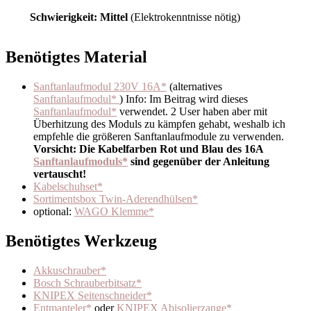
Schwierigkeit: Mittel
(Elektrokenntnisse nötig)
Benötigtes Material
Sanftanlaufmodul 230V 16A*
(alternatives
Sanftanlaufmodul*
) Info: Im Beitrag wird dieses
Sanftanlaufmodul*
verwendet. 2 User haben aber mit
Überhitzung des Moduls zu kämpfen gehabt, weshalb ich
empfehle die größeren Sanftanlaufmodule zu verwenden.
Vorsicht: Die Kabelfarben Rot und Blau des 16A
Sanftanlaufmoduls*
sind gegenüber der Anleitung
vertauscht!
Kabelschuhset*
Sortimentsbox Twin-Aderendhülsen*
optional:
WAGO Klemme*
Benötigtes Werkzeug
Akkuschrauber*
Bosch Schrauberbitsatz*
KNIPEX Seitenschneider*
Entmanteler*
oder
KNIPEX Abisolierzange*