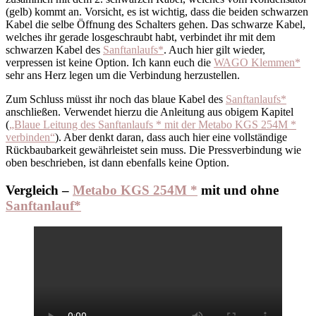
(gelb) kommt an. Vorsicht, es ist wichtig, dass die beiden schwarzen
Kabel die selbe Öffnung des Schalters gehen. Das schwarze Kabel,
welches ihr gerade losgeschraubt habt, verbindet ihr mit dem
schwarzen Kabel des
Sanftanlaufs*
. Auch hier gilt wieder,
verpressen ist keine Option. Ich kann euch die
WAGO Klemmen*
sehr ans Herz legen um die Verbindung herzustellen.
Zum Schluss müsst ihr noch das blaue Kabel des
Sanftanlaufs*
anschließen. Verwendet hierzu die Anleitung aus obigem Kapitel
(
„Blaue Leitung des Sanftanlaufs * mit der Metabo KGS 254M *
verbinden“
). Aber denkt daran, dass auch hier eine vollständige
Rückbaubarkeit gewährleistet sein muss. Die Pressverbindung wie
oben beschrieben, ist dann ebenfalls keine Option.
Vergleich –
Metabo KGS 254M *
mit und ohne
Sanftanlauf*