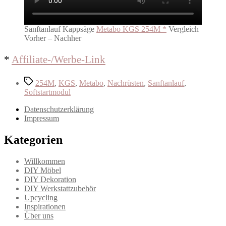
Sanftanlauf Kappsäge
Metabo KGS 254M *
Vergleich
Vorher – Nachher
*
Affil
iate-/Werbe-Link
Schlagwörter
254M
,
KGS
,
Metabo
,
Nachrüsten
,
Sanftanlauf
,
Softstartmodul
Datenschutzerklärung
Impressum
Kategorien
Willkommen
DIY Möbel
DIY Dekoration
DIY Werkstattzubehör
Upcycling
Inspirationen
Über uns