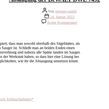
Beitragsautor
Von
menner-maidi
Beitragsdatum
24. Januar 2022
zu
Keine Kommentare
Absaugung
der
DeWALT
DWE
7492
rt, dass man sowohl oberhalb des Sägeblattes, als
n Sauger ist. Schließt man an beiden Enden einen
 zuverlässig und nahezu alle Späne landen im Sauger.
n der Werkstatt haben, so dass hier eine Lösung her
glichkeiten, wie ihr die Absaugung umsetzen könnt.
k Schlauchadapter*