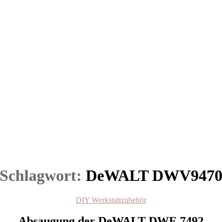
Schlagwort:
DeWALT DWV947
Kategorien
DIY Werkstattzubehör
Absaugung der DeWALT DWE 7492