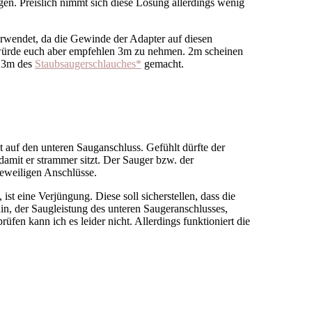
ägen. Preislich nimmt sich diese Lösung allerdings wenig
rwendet, da die Gewinde der Adapter auf diesen
 würde euch aber empfehlen 3m zu nehmen. 2m scheinen
t 3m des
Staubsaugerschlauches*
gemacht.
st auf den unteren Sauganschluss. Gefühlt dürfte der
amit er strammer sitzt. Der Sauger bzw. der
jeweiligen Anschlüsse.
st eine Verjüngung. Diese soll sicherstellen, dass die
n, der Saugleistung des unteren Saugeranschlusses,
prüfen kann ich es leider nicht. Allerdings funktioniert die