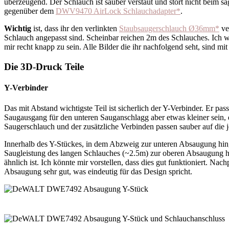
überzeugend. Der Schlauch ist sauber verstaut und stört nicht beim s
gegenüber dem
DWV9470 AirLock Schlauchadapter
*
.
Wichtig
ist, dass ihr den verlinkten
Staubsaugerschlauch Ø36mm*
ve
Schlauch angepasst sind. Scheinbar reichen 2m des Schlauches. Ich
mir recht knapp zu sein. Alle Bilder die ihr nachfolgend seht, sind mi
Die 3D-Druck Teile
Y-Verbinder
Das mit Abstand wichtigste Teil ist sicherlich der Y-Verbinder. Er pas
Saugausgang für den unteren Sauganschlagg aber etwas kleiner sein, d
Saugerschlauch und der zusätzliche Verbinden passen sauber auf die 
Innerhalb des Y-Stückes, in dem Abzweig zur unteren Absaugung hin, i
Saugleistung des langen Schlauches (~2.5m) zur oberen Absaugung hi
ähnlich ist. Ich könnte mir vorstellen, dass dies gut funktioniert. Nach
Absaugung sehr gut, was eindeutig für das Design spricht.