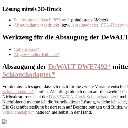
Lösung mittels 3D-Druck
Staubsaugerschlauch Ø36mm*
(mindestens 3Meter)
Absaugadapter (gedruckt)
bzw.
Absaugadapter (STL-Filedown
Werkzeug für die Absaugung der DeWAL
Cuttermesser*
Abgewinkelter Bithalter*
Absaugung der
DeWALT DWE7492*
mitte
Schlauchadapter
*
Vorab muss ich sagen, dass ich mich für die zweite Variante entschied
Schlauchadapter
*
kaufen. Allerdings bin ich dann auf die zweite Lös
Nichtsdestotrotz sieht der
DWV9470 AirLock Schlauchadapter
*
mehr 
Nachfolgend möchte ich die Vorteile dieser Lösung, welche ich sehe,
Die Gegenüberstellung basiert rein auf Beschreibungen und Bilder, 
Schlauchadapter
*
hatte ich nie selbst in der Hand.