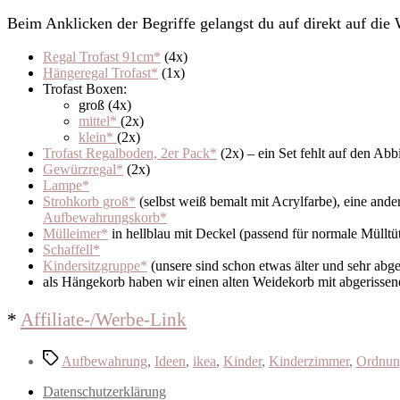
Beim Anklicken der Begriffe gelangst du auf direkt auf die
Regal Trofast 91cm*
(4x)
Hängeregal Trofast*
(1x)
Trofast Boxen:
groß (4x)
mittel*
(2x)
klein*
(2x)
Trofast Regalboden, 2er Pack*
(2x) – ein Set fehlt auf den Ab
Gewürzregal*
(2x)
Lampe*
Strohkorb groß*
(selbst weiß bemalt mit Acrylfarbe), eine ande
Aufbewahrungskorb*
Mülleimer*
in hellblau mit Deckel (passend für normale Mülltü
Schaffell*
Kindersitzgruppe*
(unsere sind schon etwas älter und sehr abge
als Hängekorb haben wir einen alten Weidekorb mit abgerisse
*
Affil
iate-/Werbe-Link
Schlagwörter
Aufbewahrung
,
Ideen
,
ikea
,
Kinder
,
Kinderzimmer
,
Ordnun
Datenschutzerklärung