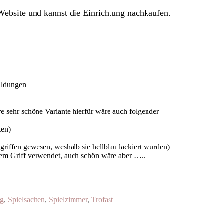
 Website und kannst die Einrichtung nachkaufen.
bildungen
re sehr schöne Variante hierfür wäre auch folgender
ten)
griffen gewesen, weshalb sie hellblau lackiert wurden)
nem Griff verwendet, auch schön wäre aber …..
g
,
Spielsachen
,
Spielzimmer
,
Trofast