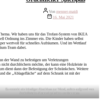
Beitragsautor
Von
menner-maidi
Beitragsdatum
16. Mai 2021
 Thema. Wir haben uns für das Trofast-System von IKEA
nell Ordnung ins Zimmer ein. Die Kinder haben selbst
per wertvoll für schnelles Aufräumen. Und im Wettlauf
fräum-Team dabei.
 an der Wand zu befestigen um Verletzungen
nicht durchlöchern möchte, der kann eine Holzleiste in
m dient dann der Befestigung der Schränkchen. Weitere
und die „Ablagefläche“ auf dem Schrank ist mit der
Es entsteht ein bündiger Abschluss zur Wand, sofern aufgrund von
Sockelleisten Abstand gehalten werden muss.