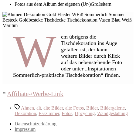
Fotos aus dem Album der eigenen (Ur-)Großeltern
W
em übrigens die
Tischdekoration ins Auge
gefallen ist, der kann
weitere Bilder durch Klick
auf das nebenstehende Foto
oder unter „Inspitationen –
Sommerlich-praktische Tischdekoration“ finden.
*
Affil
iate-/Werbe-Link
Schlagwörter
Ahnen
,
alt
,
alte Bilder
,
alte Fotos
,
Bilder
,
Bildergalerie
,
Dekoration
,
Esszimmer
,
Fotos
,
Upcycling
,
Wandgestaltung
Datenschutzerklärung
Impressum